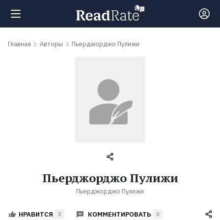
Поиск
Главная
Авторы
Пьерджорджо Пулижи
Новости
Рейтинги
Книги
Самые
Пьерджорджо Пулижи
обсуждаемые
Пьерджорджо Пулижи
книги
КОММЕНТИРОВАТЬ
НРАВИТСЯ
0
0
Авторы