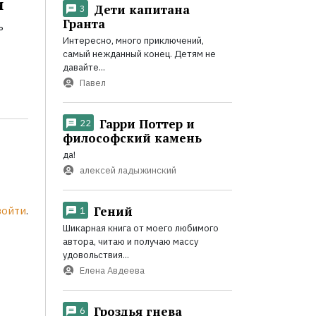
и
Дети капитана
3
Гранта
ь
Интересно, много приключений,
самый нежданный конец. Детям не
давайте...
Павел
Гарри Поттер и
22
философский камень
да!
алексей ладыжинский
Гений
войти
.
1
Шикарная книга от моего любимого
автора, читаю и получаю массу
удовольствия...
Елена Авдеева
Гроздья гнева
6