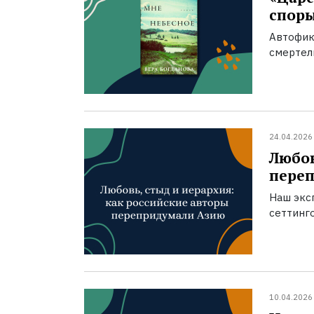
спор
Автофик
смертел
24.04.2026
Любов
пере
Наш экс
сеттинг
10.04.2026