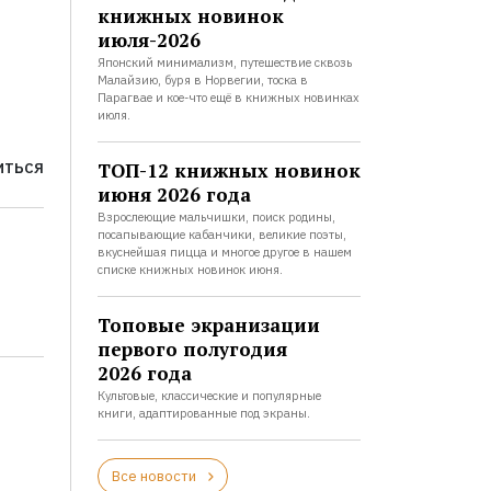
книжных новинок
июля-2026
Японский минимализм, путешествие сквозь
Малайзию, буря в Норвегии, тоска в
Парагвае и кое-что ещё в книжных новинках
июля.
ТОП-12 книжных новинок
ИТЬСЯ
июня 2026 года
Взрослеющие мальчишки, поиск родины,
посапывающие кабанчики, великие поэты,
вкуснейшая пицца и многое другое в нашем
списке книжных новинок июня.
Топовые экранизации
первого полугодия
2026 года
Культовые, классические и популярные
книги, адаптированные под экраны.
Все новости