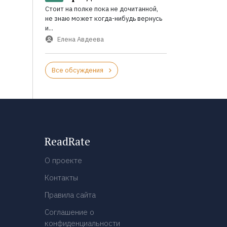
Стоит на полке пока не дочитанной,
не знаю может когда-нибудь вернусь
и...
Елена Авдеева
Все обсуждения
ReadRate
О проекте
Контакты
Правила сайта
Соглашение о
конфиденциальности