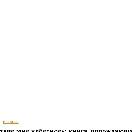
Истории
твие мне небесное»: книга, порождающ