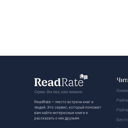
Чит
Книж
Сервис для тех, кто читает.
Рейти
ReadRate — место встречи книг и
людей. Это сервис, который поможет
Рейти
вам найти интересные книги и
рассказать о них друзьям.
Бест