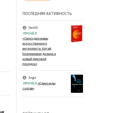
ПОСЛЕДНЯЯ АКТИВНОСТЬ
Vasilii
ПРОЧЁЛ
«Сверхдержавы
искусственного
интеллекта. Китай,
Кремниевая долина и
новый мировой
порядок»
Juga
ПРОЧЁЛ
«Единожды
солгав»
ая