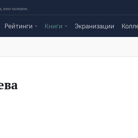
х, кто читает.
Рейтинги
Книги
Экранизации
Колл
ева