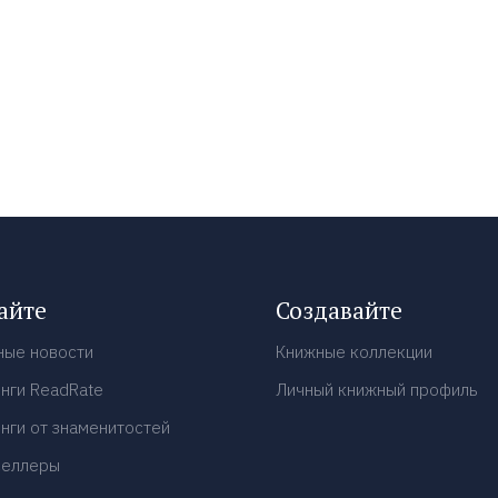
айте
Создавайте
ные новости
Книжные коллекции
нги ReadRate
Личный книжный профиль
нги от знаменитостей
селлеры