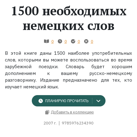
1500 необходимых
Жанры
немецких слов
Серии
0
0
0
0
Экранизации
В этой книге даны 1500 наиболее употребительных
слов, которыми вы можете воспользоваться во время
Коллекции
зарубежной поездки. Словарь будет хорошим
дополнением к вашему русско-немецкому
разговорнику. Издание предназначено для тех, кто
изучает немецкий язык.
ПЛАНИРУЮ ПРОЧИТАТЬ
Добавить в коллекцию
2007 г.
9785976234390