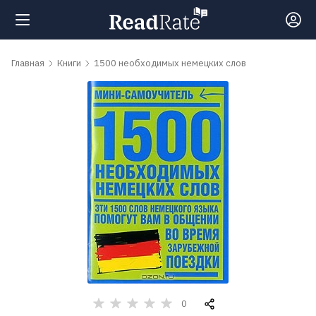
Поиск
Главная
Книги
1500 необходимых немецких слов
Новости
Рейтинги
Книги
Самые
обсуждаемые
книги
0
Авторы