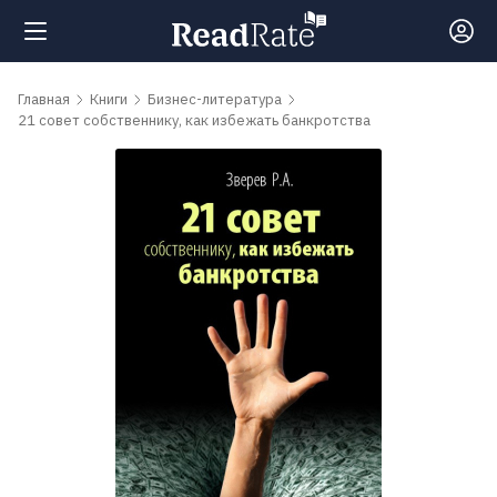
Поиск
Главная
Книги
Бизнес-литература
21 совет собственнику, как избежать банкротства
Новости
Рейтинги
Книги
Самые
обсуждаемые
книги
Авторы