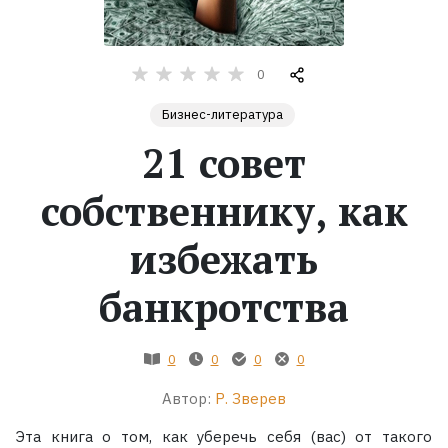
Жанры
0
Серии
Бизнес-литература
21 совет
Экранизации
собственнику, как
Коллекции
избежать
банкротства
0
0
0
0
Автор:
Р. Зверев
Эта книга о том, как уберечь себя (вас) от такого