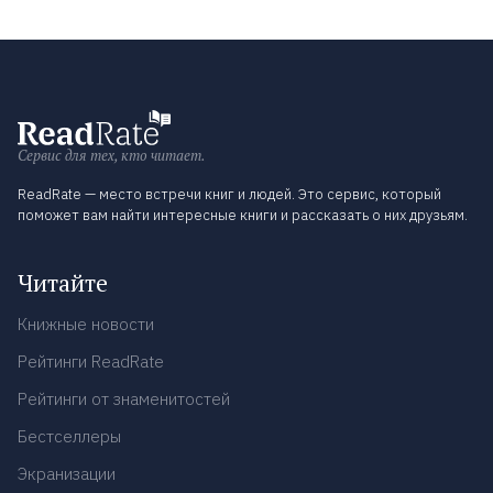
Сервис для тех, кто читает.
ReadRate — место встречи книг и людей. Это сервис, который
поможет вам найти интересные книги и рассказать о них друзьям.
Читайте
Книжные новости
Рейтинги ReadRate
Рейтинги от знаменитостей
Бестселлеры
Экранизации