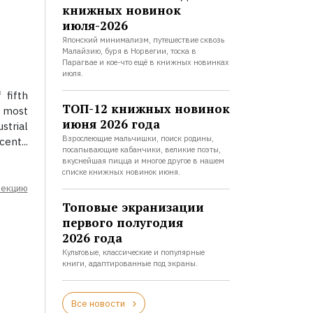
книжных новинок
июля-2026
Японский минимализм, путешествие сквозь
Малайзию, буря в Норвегии, тоска в
Парагвае и кое-что ещё в книжных новинках
июля.
 fifth
ТОП-12 книжных новинок
e most
июня 2026 года
trial
Взрослеющие мальчишки, поиск родины,
ent...
посапывающие кабанчики, великие поэты,
вкуснейшая пицца и многое другое в нашем
списке книжных новинок июня.
лекцию
Топовые экранизации
первого полугодия
2026 года
Культовые, классические и популярные
книги, адаптированные под экраны.
Все новости