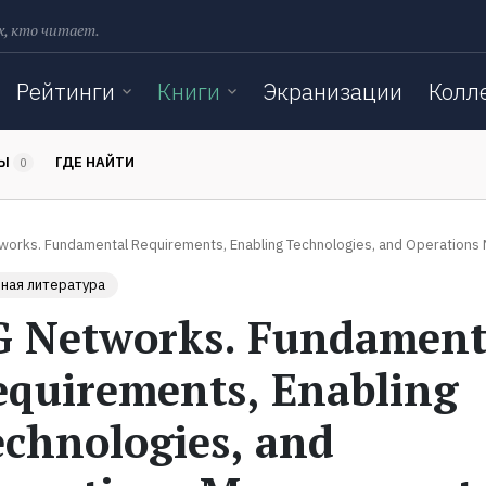
х, кто читает.
Рейтинги
Книги
Экранизации
Колл
ТЫ
ГДЕ НАЙТИ
0
works. Fundamental Requirements, Enabling Technologies, and Operation
ная литература
G Networks. Fundament
equirements, Enabling
echnologies, and