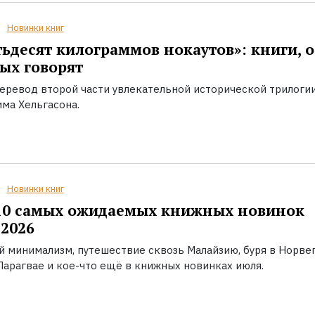
Новинки книг
ьдесят килограммов нокаутов»: книги, о
ых говорят
еревод второй части увлекательной исторической трилоги
ма Хельгасона.
Новинки книг
10 самых ожидаемых книжных новинок
2026
й минимализм, путешествие сквозь Малайзию, буря в Норвег
Парагвае и кое-что ещё в книжных новинках июля.