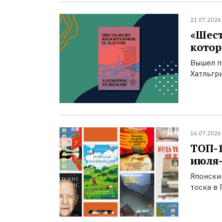
21.07.2026
«Шест
котор
Вышел п
Хатльгри
16.07.2026
ТОП-
июля-
Японски
тоска в 