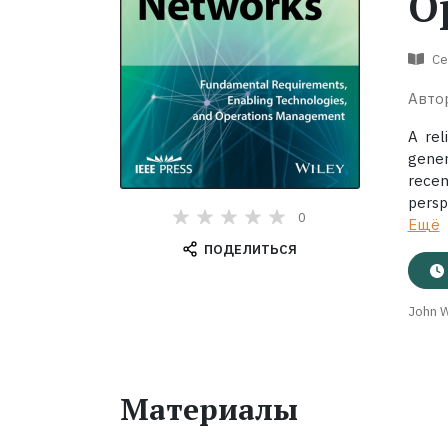
O
Се
Авто
A rel
gener
rece
persp
0
Ещё
ПОДЕЛИТЬСЯ
John W
Материалы