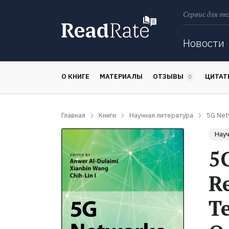
Сервис для те
Поиск
Новости
О КНИГЕ
МАТЕРИАЛЫ
ОТЗЫВЫ
ЦИТА
0
Главная
Книги
Научная литература
5G Net
Науч
5
R
T