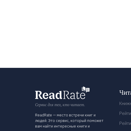
Чит
Книж
Сервис для тех, кто читает.
Рейти
ReadRate — место встречи книг и
людей. Это сервис, который поможет
Рейти
вам найти интересные книги и