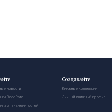
айте
Создавайте
ные новости
Книжные коллекции
нги ReadRate
Личный книжный профиль
нги от знаменитостей