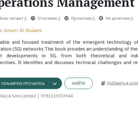
perations Management
йчас читают
0
Отложили
0
Прочитали
0
Не дочитали
0
р:
Anwer Al-Dulaimi
iable and focused treatment of the emergent technology of
ation (5G) networks This book provides an understanding of th
nt developments in 5G, from both theoretical and indus
ectives. It identifies and discusses technical challenges and rec
Добавить в кол
НАЙТИ
ПЛАНИРУЮ ПРОЧИТАТЬ
iley & Sons Limited
9781119333944