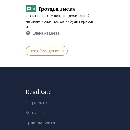
Гроздья гнева
6
Стоит на полке пока не дочитанной,
не знаю может когда-нибудь вернусь
и...
Елена Авдеева
Все обсуждения
ReadRate
О проекте
Контакты
Правила сайта