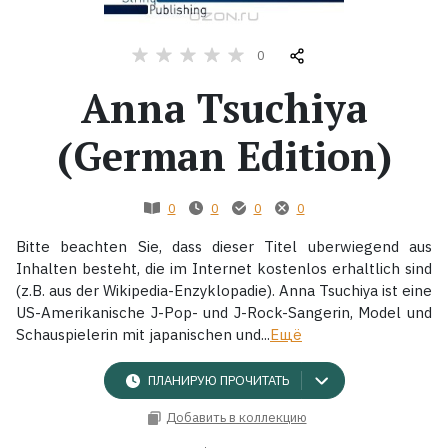
Жанры
0
Anna Tsuchiya
Серии
(German Edition)
Экранизации
0
0
0
0
Коллекции
Bitte beachten Sie, dass dieser Titel uberwiegend aus
Inhalten besteht, die im Internet kostenlos erhaltlich sind
(z.B. aus der Wikipedia-Enzyklopadie). Anna Tsuchiya ist eine
US-Amerikanische J-Pop- und J-Rock-Sangerin, Model und
Schauspielerin mit japanischen und...
Ещё
ПЛАНИРУЮ ПРОЧИТАТЬ
Добавить в коллекцию