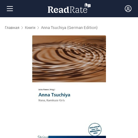
Поиск
Главная
Книги
Anna Tsuchiya (German Edition)
Новости
Рейтинги
Книги
Самые
обсуждаемые
книги
Авторы