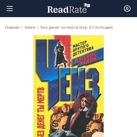
Поиск
Главная
Книги
Без денег ты мертв (пер. Б.Г.Колодин)
Новости
Рейтинги
Книги
Самые
обсуждаемые
книги
Авторы