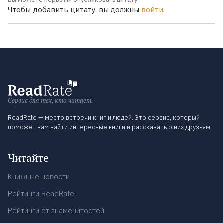
Чтобы добавить цитату, вы должны
войти
.
Сервис для тех, кто читает.
ReadRate — место встречи книг и людей. Это сервис, который
поможет вам найти интересные книги и рассказать о них друзьям.
Читайте
Книжные новости
Рейтинги ReadRate
Рейтинги от знаменитостей