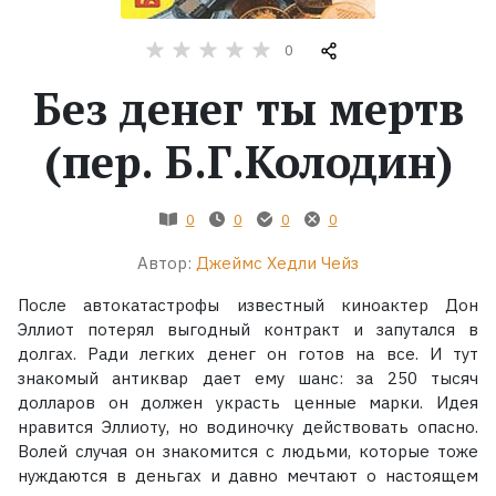
Жанры
0
Без денег ты мертв
Серии
(пер. Б.Г.Колодин)
Экранизации
0
0
0
0
Коллекции
Автор:
Джеймс Хедли Чейз
После автокатастрофы известный киноактер Дон
Эллиот потерял выгодный контракт и запутался в
долгах. Ради легких денег он готов на все. И тут
знакомый антиквар дает ему шанс: за 250 тысяч
долларов он должен украсть ценные марки. Идея
нравится Эллиоту, но водиночку действовать опасно.
Волей случая он знакомится с людьми, которые тоже
нуждаются в деньгах и давно мечтают о настоящем