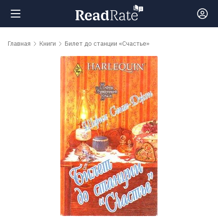
Поиск
Главная
Книги
Билет до станции «Счастье»
Новости
Рейтинги
Книги
Самые
обсуждаемые
книги
Авторы