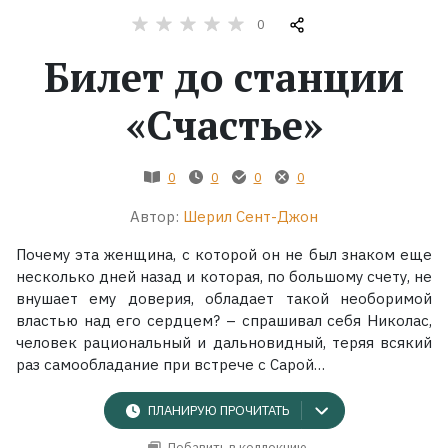
0
Жанры
Билет до станции
Серии
«Счастье»
Экранизации
0
0
0
0
Коллекции
Автор:
Шерил Сент-Джон
Почему эта женщина, с которой он не был знаком еще
несколько дней назад и которая, по большому счету, не
внушает ему доверия, обладает такой необоримой
властью над его сердцем? – спрашивал себя Николас,
человек рациональный и дальновидный, теряя всякий
раз самообладание при встрече с Сарой…
ПЛАНИРУЮ ПРОЧИТАТЬ
Добавить в коллекцию