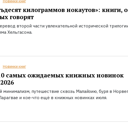
Новинки книг
ьдесят килограммов нокаутов»: книги, о
ых говорят
еревод второй части увлекательной исторической трилоги
ма Хельгасона.
Новинки книг
10 самых ожидаемых книжных новинок
2026
й минимализм, путешествие сквозь Малайзию, буря в Норвег
Парагвае и кое-что ещё в книжных новинках июля.