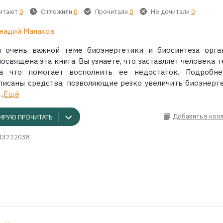
читают
0
Отложили
0
Прочитали
0
Не дочитали
0
надий Малахов
 очень важной теме биоэнергетики и биосинтеза орга
освящена эта книга. Вы узнаете, что заставляет человека 
 а что помогает восполнить ее недостаток. Подробн
писаны средства, позволяющие резко увеличить биоэнерге
.
Ещё
Добавить в кол
ИРУЮ ПРОЧИТАТЬ
43712038