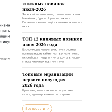
книжных новинок
июля-2026
Японский минимализм, путешествие сквозь
Малайзию, буря в Норвегии, тоска в
Парагвае и кое-что ещё в книжных новинках
низма
июля.
терять
ейшим
ТОП-12 книжных новинок
тику:
июня 2026 года
Взрослеющие мальчишки, поиск родины,
посапывающие кабанчики, великие поэты,
вкуснейшая пицца и многое другое в нашем
лекцию
списке книжных новинок июня.
Топовые экранизации
первого полугодия
2026 года
Культовые, классические и популярные
книги, адаптированные под экраны.
Все новости