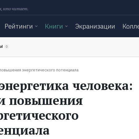
х, кто читает.
Рейтинги
Книги
Экранизации
Колл
ТЫ
0
 повышения энергетического потенциала
энергетика человека:
и повышения
ргетического
енциала