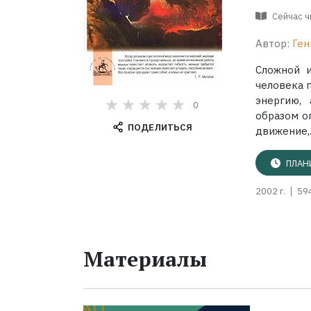
Сейчас 
Автор:
Ген
Сложной и
человека п
энергию,
0
образом о
ПОДЕЛИТЬСЯ
движение,..
ПЛАН
2002 г.
59
Материалы