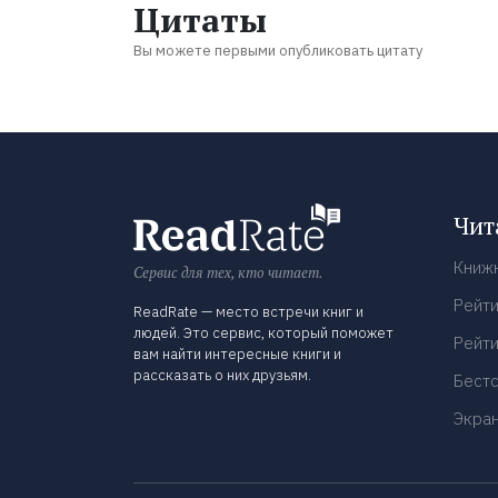
Цитаты
Вы можете первыми опубликовать цитату
Чит
Книж
Сервис для тех, кто читает.
Рейти
ReadRate — место встречи книг и
людей. Это сервис, который поможет
Рейти
вам найти интересные книги и
рассказать о них друзьям.
Бест
Экра