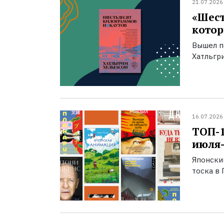
21.07.2026
«Шест
котор
Вышел п
Хатльгри
16.07.2026
ТОП-
июля-
Японски
тоска в 