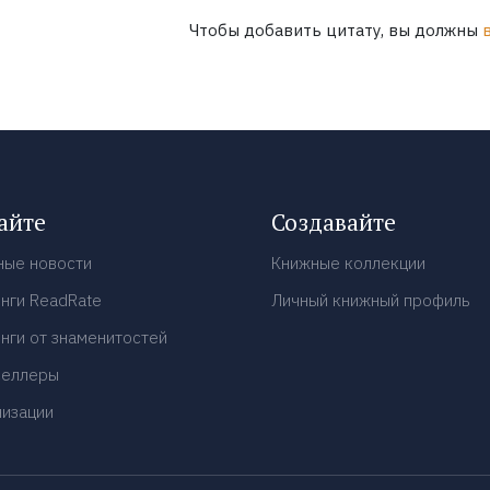
Чтобы добавить цитату, вы должны
айте
Создавайте
ные новости
Книжные коллекции
нги ReadRate
Личный книжный профиль
нги от знаменитостей
селлеры
низации