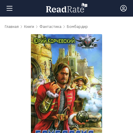
Поиск
Главная
Книги
Фантастика
Бомбардир
Новости
Рейтинги
Книги
Самые
обсуждаемые
книги
Авторы