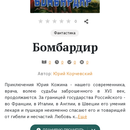
Жанры
0
Серии
Фантастика
Бомбардир
Экранизации
Коллекции
0
0
0
0
Автор:
Юрий Корчевский
Приключения Юрия Кожина - нашего современника,
врача, волею судьбы заброшенного в XVI век,
продолжаются. За границей государства Российского -
во Франции, в Италии, в Англии, в Швеции его умения
лекаря и пушкаря неизменно спасают его и товарищей
от гибели и несчастий. Любовь к...
Ещё
ПЛАНИРУЮ ПРОЧИТАТЬ