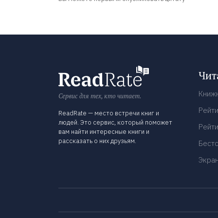
Чит
Книж
Сервис для тех, кто читает.
Рейти
ReadRate — место встречи книг и
людей. Это сервис, который поможет
Рейти
вам найти интересные книги и
рассказать о них друзьям.
Бест
Экра