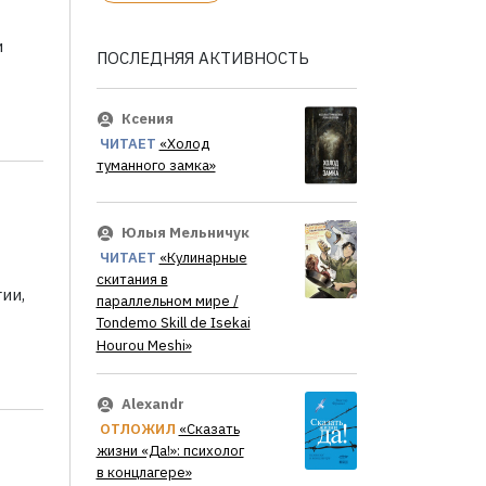
и
ПОСЛЕДНЯЯ АКТИВНОСТЬ
Ксения
ЧИТАЕТ
«Холод
туманного замка»
Юлыя Мельничук
ЧИТАЕТ
«Кулинарные
скитания в
ии,
параллельном мире /
Tondemo Skill de Isekai
Hourou Meshi»
Alexandr
ОТЛОЖИЛ
«Сказать
жизни «Да!»: психолог
в концлагере»