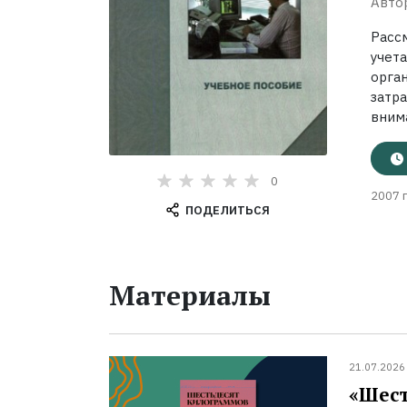
Авто
Расс
учет
орга
затр
внима
0
2007 г
ПОДЕЛИТЬСЯ
Материалы
21.07.2026
«Шест