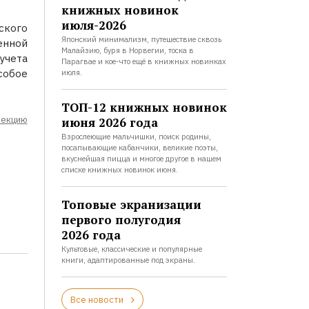
книжных новинок
июля-2026
ского
Японский минимализм, путешествие сквозь
енной
Малайзию, буря в Норвегии, тоска в
учета
Парагвае и кое-что ещё в книжных новинках
собое
июля.
ТОП-12 книжных новинок
лекцию
июня 2026 года
Взрослеющие мальчишки, поиск родины,
посапывающие кабанчики, великие поэты,
вкуснейшая пицца и многое другое в нашем
списке книжных новинок июня.
Топовые экранизации
первого полугодия
2026 года
Культовые, классические и популярные
книги, адаптированные под экраны.
Все новости