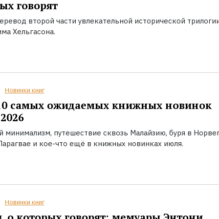
ых говорят
еревод второй части увлекательной исторической трилоги
ма Хельгасона.
Новинки книг
10 самых ожидаемых книжных новинок
2026
й минимализм, путешествие сквозь Малайзию, буря в Норвег
Парагвае и кое-что ещё в книжных новинках июля.
Новинки книг
, о которых говорят: мемуары Энтони