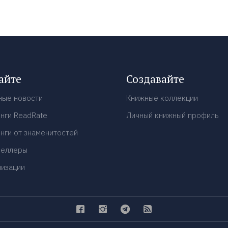
айте
Создавайте
ные новости
Книжные коллекции
нги ReadRate
Личный книжный профиль
нги от знаменитостей
селлеры
низации