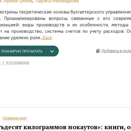
р:
Ирина Гулина
,
Лариса Никандрова
мотрены теоретические основы бухгалтерского управленче
а. Проанализированы вопросы, связанные с его соврем
низацией: виды производств и их особенности, методы 
ат на производство, системы счетов по учету расходов. О
ние уделено роли...
Ещё
Добавить в кол
ПЛАНИРУЮ ПРОЧИТАТЬ
.
5222068005
Новинки книг
ьдесят килограммов нокаутов»: книги, о