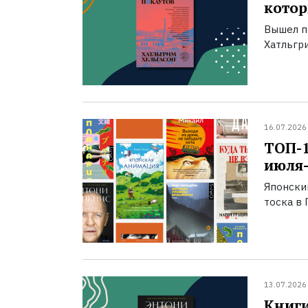
котор
Вышел п
Хатльгри
16.07.2026
ТОП-
июля-
Японски
тоска в 
13.07.2026
Книги