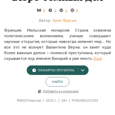
0
1
2
0
Жанры
Автор:
Эрик Фуасье
Серии
Франция, Июльская монархия. Страна охвачена
политическими волнениями, ученые совершают
Экранизации
научные открытия, которые навсегда изменят мир… Но
все это не волнует Валантена Верна: он занят куда
более важным делом – поимкой преступника, который
Коллекции
скрывается под именем Викарий и уже много...
Ещё
ПЛАНИРУЮ ПРОЧИТАТЬ
НАЙТИ
Добавить в коллекцию
РИПОЛ Классик
2021 г.
18+
9785386151553