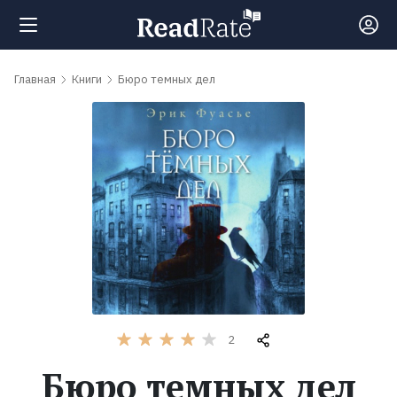
Поиск
Главная
Книги
Бюро темных дел
Новости
Рейтинги
Книги
Самые
обсуждаемые
2
книги
Бюро темных дел
Авторы