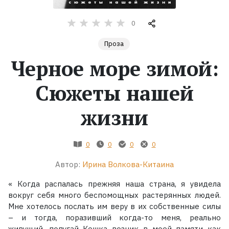
Жанры
0
Проза
Серии
Черное море зимой:
Экранизации
Сюжеты нашей
Коллекции
жизни
0
0
0
0
Автор:
Ирина Волкова-Китаина
« Когда распалась прежняя наша страна, я увидела
вокруг себя много беспомощных растерянных людей.
Мне хотелось послать им веру в их собственные силы
– и тогда, поразивший когда-то меня, реально
живущий, попугай Кешка возник в моей памяти как