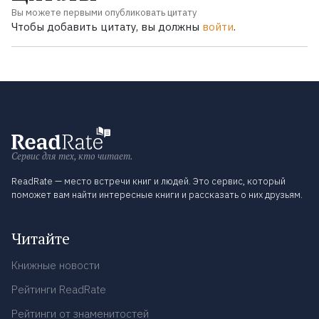
Вы можете первыми опубликовать цитату
Чтобы добавить цитату, вы должны
войти
.
Сервис для тех, кто читает.
ReadRate — место встречи книг и людей. Это сервис, который
поможет вам найти интересные книги и рассказать о них друзьям.
Читайте
Книжные новости
Рейтинги ReadRate
Рейтинги от знаменитостей