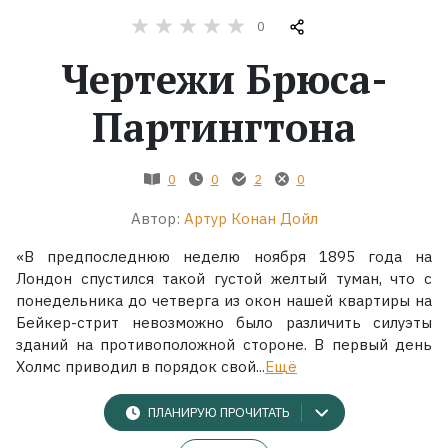
0
Жанры
Чертежи Брюса-
Серии
Партингтона
Экранизации
0
0
2
0
Коллекции
Автор:
Артур Конан Дойл
«В предпоследнюю неделю ноября 1895 года на
Лондон спустился такой густой желтый туман, что с
понедельника до четверга из окон нашей квартиры на
Бейкер-стрит невозможно было различить силуэты
зданий на противоположной стороне. В первый день
Холмс приводил в порядок свой...
Ещё
ПЛАНИРУЮ ПРОЧИТАТЬ