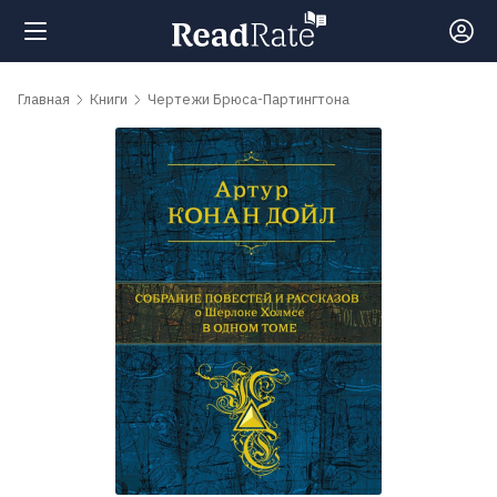
Поиск
Главная
Книги
Чертежи Брюса-Партингтона
Новости
Рейтинги
Книги
Самые
обсуждаемые
книги
Авторы