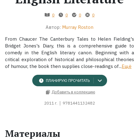
Жанры
0
0
0
0
Автор:
Murray Roston
Серии
From Chaucer The Canterbury Tales to Helen Fielding's
Экранизации
Bridget Jones's Diary, this is a comprehensive guide to
comedy in the English literary canon. Beginning with a
critical exploration of historical and philosophical theories
Коллекции
of humour, the book then supplies close-readings of...
Ещё
ПЛАНИРУЮ ПРОЧИТАТЬ
Добавить в коллекцию
2011 г.
9781441132482
Материалы