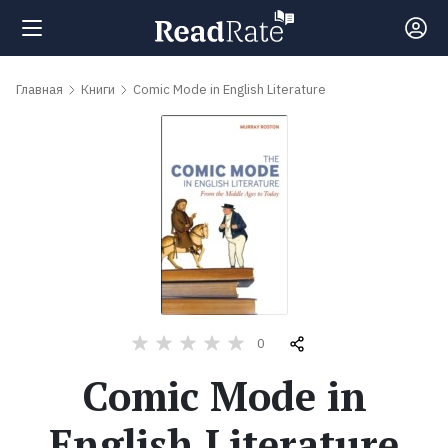
Поиск
Главная
Книги
Comic Mode in English Literature
Новости
Рейтинги
Книги
Самые
0
обсуждаемые
Comic Mode in
книги
English Literature
Авторы