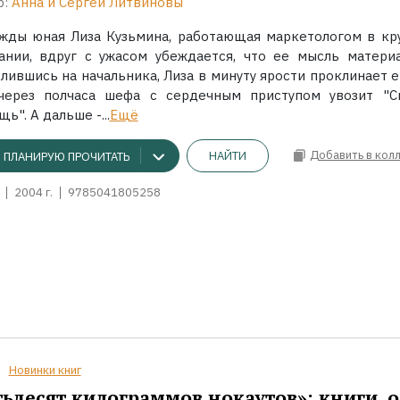
р:
Анна и Сергей Литвиновы
жды юная Лиза Кузьмина, работающая маркетологом в кр
ании, вдруг с ужасом убеждается, что ее мысль материа
лившись на начальника, Лиза в минуту ярости проклинает е
через полчаса шефа с сердечным приступом увозит "С
ь". А дальше -...
Ещё
Добавить в кол
НАЙТИ
ПЛАНИРУЮ ПРОЧИТАТЬ
2004 г.
9785041805258
Новинки книг
ьдесят килограммов нокаутов»: книги, о