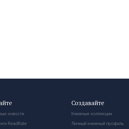
айте
Создавайте
ные новости
Книжные коллекции
нги ReadRate
Личный книжный профиль