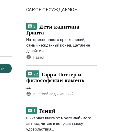
САМОЕ ОБСУЖДАЕМОЕ
Дети капитана
3
Гранта
Интересно, много приключений,
самый нежданный конец. Детям не
давайте...
Павел
ти
Гарри Поттер и
22
философский камень
да!
алексей ладыжинский
Гений
1
Шикарная книга от моего любимого
автора, читаю и получаю массу
удовольствия...