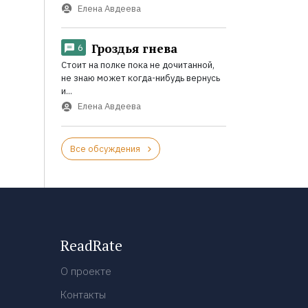
Елена Авдеева
Гроздья гнева
6
Стоит на полке пока не дочитанной,
не знаю может когда-нибудь вернусь
и...
Елена Авдеева
Все обсуждения
ReadRate
О проекте
Контакты