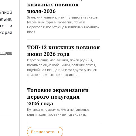
книжных новинок
июля-2026
упной
Японский минимализм, путешествие сквозь
льна.
Малайзию, буря в Норвегии, тоска в
го - и
Парагвае и кое-что ещё в книжных новинках
корая
июля.
ТОП-12 книжных новинок
лекцию
июня 2026 года
Взрослеющие мальчишки, поиск родины,
посапывающие кабанчики, великие поэты,
вкуснейшая пицца и многое другое в нашем
списке книжных новинок июня.
Топовые экранизации
первого полугодия
2026 года
Культовые, классические и популярные
книги, адаптированные под экраны.
Все новости