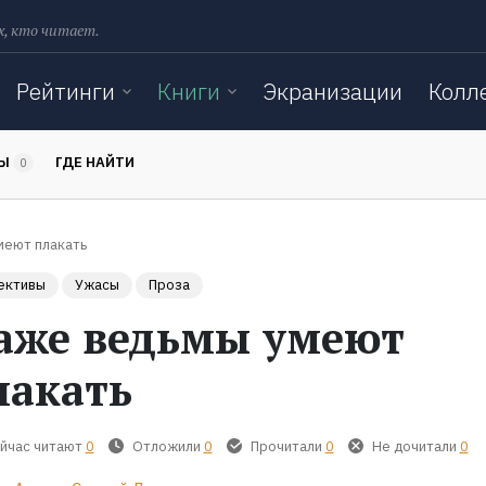
х, кто читает.
Рейтинги
Книги
Экранизации
Колл
ТЫ
ГДЕ НАЙТИ
0
меют плакать
ективы
Ужасы
Проза
аже ведьмы умеют
лакать
йчас читают
0
Отложили
0
Прочитали
0
Не дочитали
0