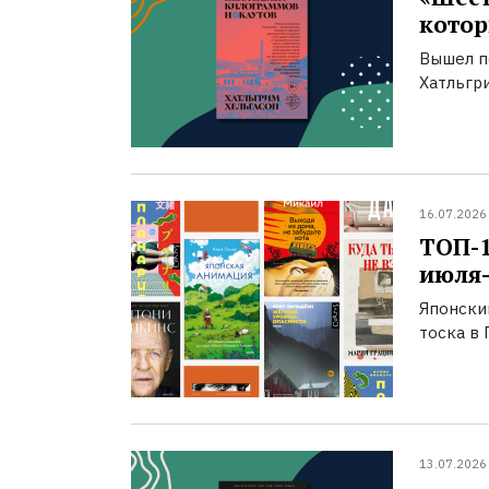
котор
Вышел п
Хатльгри
16.07.2026
ТОП-
июля-
Японски
тоска в 
13.07.2026