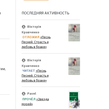
ПОСЛЕДНЯЯ АКТИВНОСТЬ
и
Вікторія
Кравченко
ОТЛОЖИЛ
«Песнь
Песней. Страсть и
любовь в браке»
Вікторія
Кравченко
ии,
ЧИТАЕТ
«Песнь
Песней. Страсть и
любовь в браке»
Pavel
ПРОЧЁЛ
«Звезда
морей»