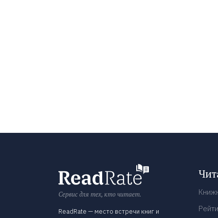
Чит
Книж
Сервис для тех, кто читает.
Рейти
ReadRate — место встречи книг и