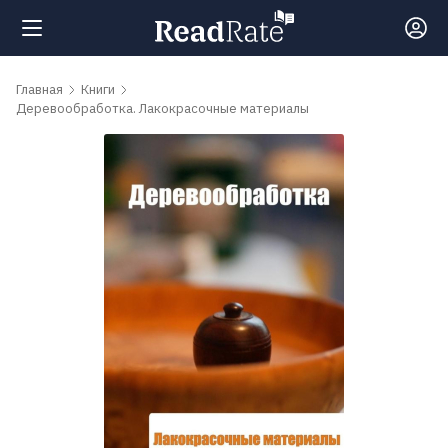
Поиск
Главная
Книги
Деревообработка. Лакокрасочные материалы
Новости
Рейтинги
Книги
Самые
обсуждаемые
книги
Авторы