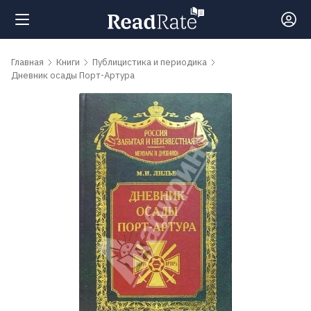
Поиск
Главная
Книги
Публицистика и периодика
Дневник осады Порт-Артура
Новости
Рейтинги
Книги
Самые
обсуждаемые
книги
Авторы