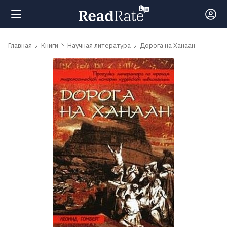
Поиск
Главная
Книги
Научная литература
Дорога на Ханаан
Новости
Рейтинги
Книги
Самые
обсуждаемые
книги
Авторы