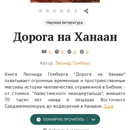
0
Жанры
Научная литература
Серии
Дорога на Ханаан
Экранизации
0
0
0
0
Коллекции
Автор:
Леонид Гомберг
Книга Леонида Гомберга "Дорога на Ханаан"
охватывает огромные временные и пространственные
массивы истории человечества, отраженной в Библии, -
от стоянок "палестинского неандертальца", жившего
70 тысяч лет назад в пещерах Восточного
Средиземноморья, до водворения в Ханаане...
Ещё
ПЛАНИРУЮ ПРОЧИТАТЬ