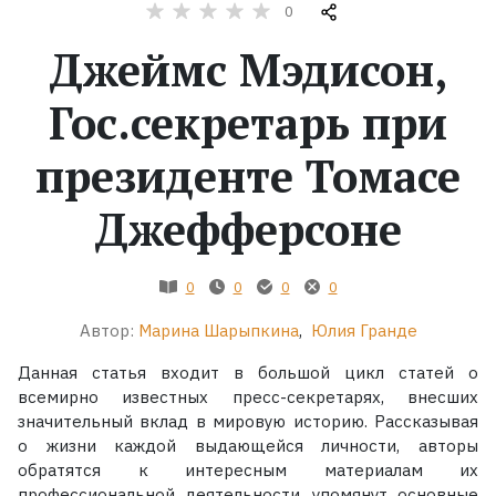
0
Жанры
Джеймс Мэдисон,
Серии
Гос.секретарь при
президенте Томасе
Экранизации
Джефферсоне
Коллекции
0
0
0
0
Автор:
Марина Шарыпкина
,
Юлия Гранде
Данная статья входит в большой цикл статей о
всемирно известных пресс-секретарях, внесших
значительный вклад в мировую историю. Рассказывая
о жизни каждой выдающейся личности, авторы
обратятся к интересным материалам их
профессиональной деятельности, упомянут основные