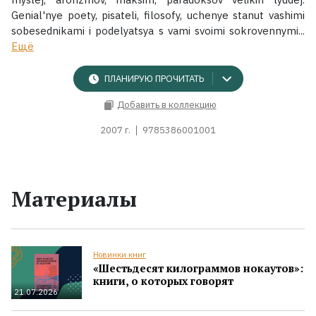
Genial'nye poety, pisateli, filosofy, uchenye stanut vashimi
sobesednikami i podelyatsya s vami svoimi sokrovennymi...
Ещё
ПЛАНИРУЮ ПРОЧИТАТЬ
Добавить в коллекцию
2007 г.
9785386001001
Материалы
Новинки книг
«Шестьдесят килограммов нокаутов»:
книги, о которых говорят
21.07.2026