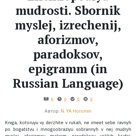
mudrosti. Sbornik
Жанры
myslej, izrechenij,
Серии
aforizmov,
Экранизации
paradoksov,
epigramm (in
Коллекции
Russian Language)
0
0
0
0
Автор:
N. YA Horomin
Kniga, kotoruyu vy derzhite v rukah, ne imeet sebe ravnyh
po bogatstvu i mnogoobraziyu sobrannyh v nej mudryh
myslej, aforizmov, maksim, paradoksov velikih lyudej.