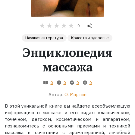
Жанры
0
Серии
Научная литература
Красота и здоровье
Экранизации
Энциклопедия
массажа
Коллекции
0
0
0
0
Автор:
О. Мартин
В этой уникальной книге вы найдете всеобъемлющую
информацию о массаже и его видах: классическом,
точечном, детском, косметическом и аппаратном,
познакомитесь с основными приемами и техникой
массажа в сочетании с ароматерапией, лечебной