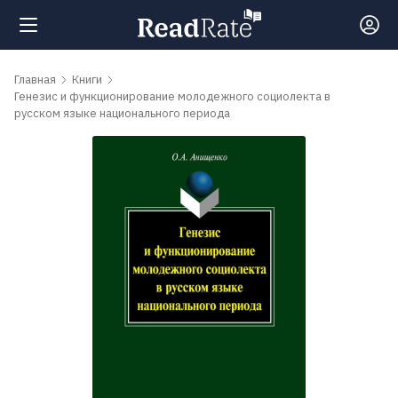
Поиск
Главная
Книги
Генезис и функционирование молодежного социолекта в
русском языке национального периода
Новости
Рейтинги
Книги
Самые
обсуждаемые
книги
Авторы