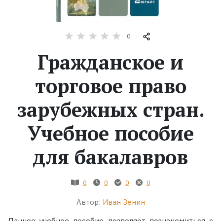
Жанры
0
Серии
Гражданское и
Экранизации
торговое право
зарубежных стран.
Коллекции
Учебное пособие
для бакалавров
0
0
0
0
Автор:
Иван Зенин
Данное учебное пособие позволяет познакомиться с