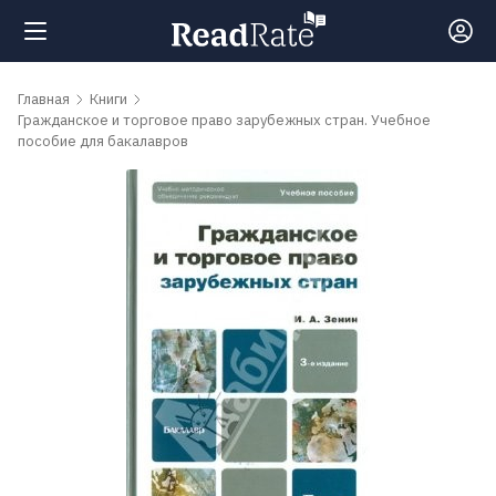
Поиск
Главная
Книги
Гражданское и торговое право зарубежных стран. Учебное
пособие для бакалавров
Новости
Рейтинги
Книги
Самые
обсуждаемые
книги
Авторы