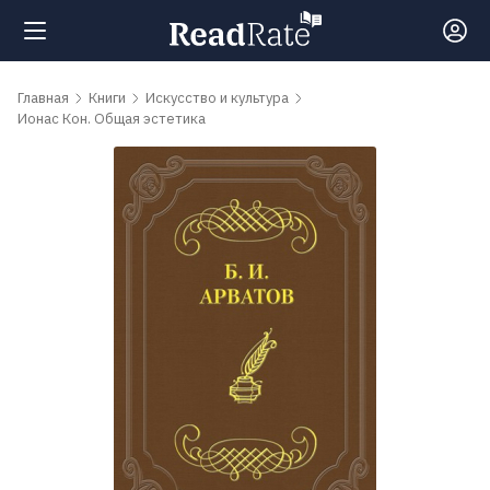
Поиск
Главная
Книги
Искусство и культура
Ионас Кон. Общая эстетика
Новости
Рейтинги
Книги
Самые
обсуждаемые
книги
Авторы