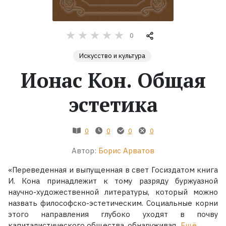
Жанры
0
Серии
Искусство и культура
Ионас Кон. Общая
Экранизации
эстетика
Коллекции
0
0
0
0
Автор:
Борис Арватов
«Переведенная и выпущенная в свет Госиздатом книга
И. Кона принадлежит к тому разряду буржуазной
научно-художественной литературы, который можно
назвать философско-эстетическим. Социальные корни
этого направления глубоко уходят в почву
капиталистического общества, обнаруживая...
Ещё