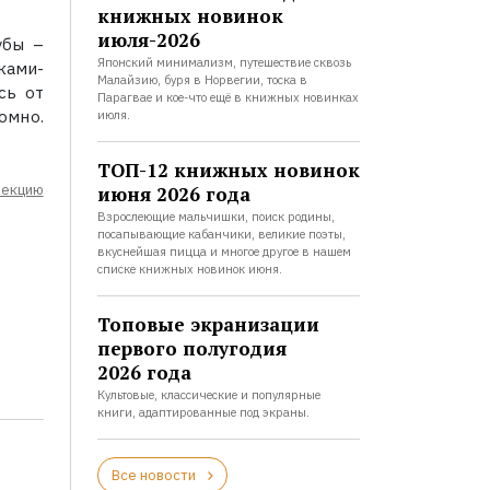
книжных новинок
июля-2026
убы –
Японский минимализм, путешествие сквозь
ами-
Малайзию, буря в Норвегии, тоска в
сь от
Парагвае и кое-что ещё в книжных новинках
омно.
июля.
ТОП-12 книжных новинок
лекцию
июня 2026 года
Взрослеющие мальчишки, поиск родины,
посапывающие кабанчики, великие поэты,
вкуснейшая пицца и многое другое в нашем
списке книжных новинок июня.
Топовые экранизации
первого полугодия
2026 года
Культовые, классические и популярные
книги, адаптированные под экраны.
Все новости