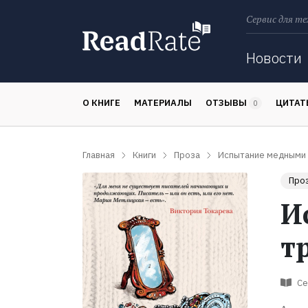
Сервис для те
Поиск
Новости
О КНИГЕ
МАТЕРИАЛЫ
ОТЗЫВЫ
ЦИТА
0
Главная
Книги
Проза
Испытание медными 
Про
И
т
Се