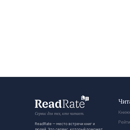
Чит
Книж
Сервис для тех, кто читает.
Рейти
ReadRate — место встречи книг и
людей. Это сервис, который поможет