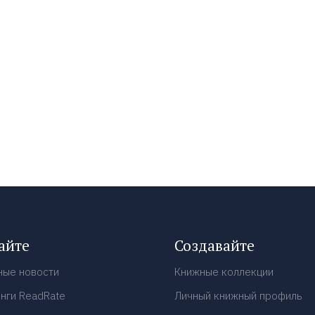
айте
Создавайте
ные новости
Книжные коллекции
нги ReadRate
Личный книжный профиль