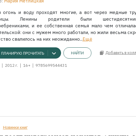
р:
Мария Метлицкая
з огонь и воду проходят многие, а вот через медные тр
ницы. Ленины родители были шестидесятник
ребрениками, и ее собственная семья мало чем отличала
тельской: они с мужем много работали, но жили весьма скр
ство свалилось на них неожиданно...
Ещё
Добавить в кол
НАЙТИ
ПЛАНИРУЮ ПРОЧИТАТЬ
2012 г.
16+
9785699544431
Новинки книг