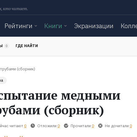
х, кто читает.
Рейтинги
Книги
Экранизации
Колл
ТЫ
ГДЕ НАЙТИ
0
трубами (сборник)
за
спытание медными
рубами (сборник)
йчас читают
0
Отложили
0
Прочитали
0
Не дочитали
0