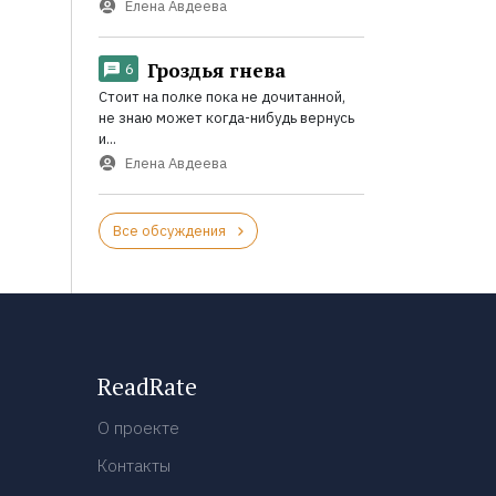
Елена Авдеева
Гроздья гнева
6
Стоит на полке пока не дочитанной,
не знаю может когда-нибудь вернусь
и...
Елена Авдеева
Все обсуждения
ReadRate
О проекте
Контакты