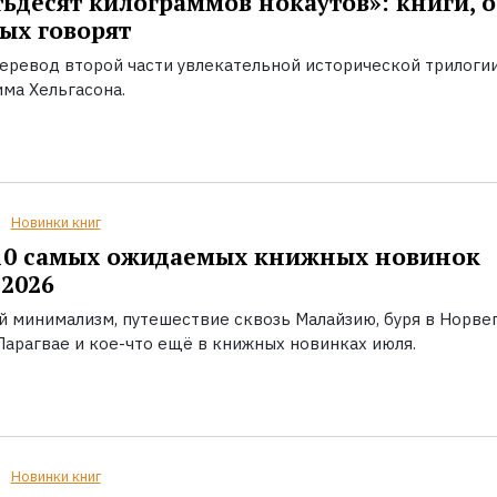
ьдесят килограммов нокаутов»: книги, о
ых говорят
еревод второй части увлекательной исторической трилоги
ма Хельгасона.
Новинки книг
10 самых ожидаемых книжных новинок
2026
й минимализм, путешествие сквозь Малайзию, буря в Норвег
Парагвае и кое-что ещё в книжных новинках июля.
Новинки книг