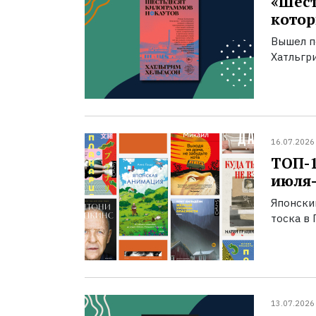
«Шест
котор
Вышел п
Хатльгри
16.07.2026
ТОП-
июля-
Японски
тоска в 
13.07.2026