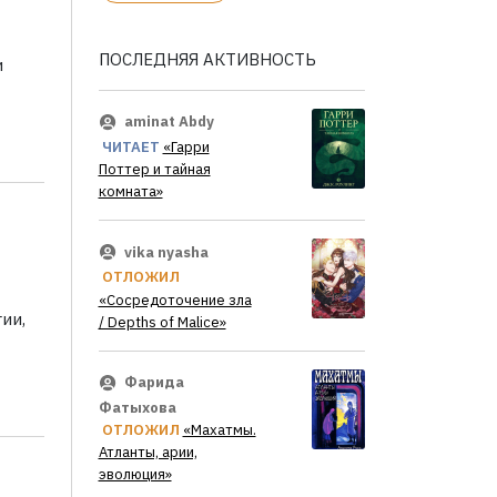
ПОСЛЕДНЯЯ АКТИВНОСТЬ
и
aminat Abdy
ЧИТАЕТ
«Гарри
Поттер и тайная
комната»
vika nyasha
ОТЛОЖИЛ
«Сосредоточение зла
ии,
/ Depths of Malice»
Фарида
Фатыхова
ОТЛОЖИЛ
«Махатмы.
Атланты, арии,
эволюция»