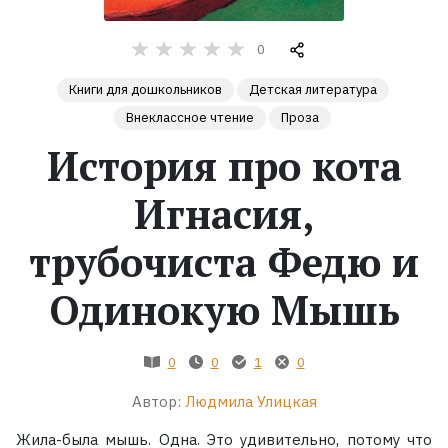
Жанры
0
Книги для дошкольников
Детская литература
Серии
Внеклассное чтение
Проза
Экранизации
История про кота
Игнасия,
Коллекции
трубочиста Федю и
Одинокую Мышь
0
0
1
0
Автор:
Людмила Улицкая
Жила-была мышь. Одна. Это удивительно, потому что