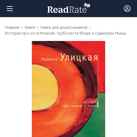
Поиск
Главная
Книги
Книги для дошкольников
История про кота Игнасия, трубочиста Федю и Одинокую Мышь
Новости
Рейтинги
Книги
Самые
обсуждаемые
книги
Авторы