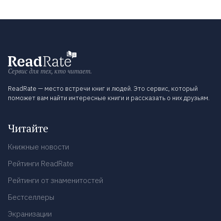
Сервис для тех, кто читает.
ReadRate — место встречи книг и людей. Это сервис, который
поможет вам найти интересные книги и рассказать о них друзьям.
Читайте
Книжные новости
Рейтинги ReadRate
Рейтинги от знаменитостей
Бестселлеры
Экранизации