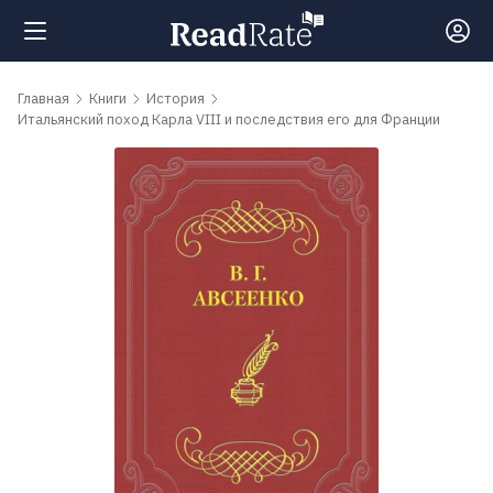
Поиск
Главная
Книги
История
Итальянский поход Карла VIII и последствия его для Франции
Новости
Рейтинги
Книги
Самые
обсуждаемые
книги
Авторы