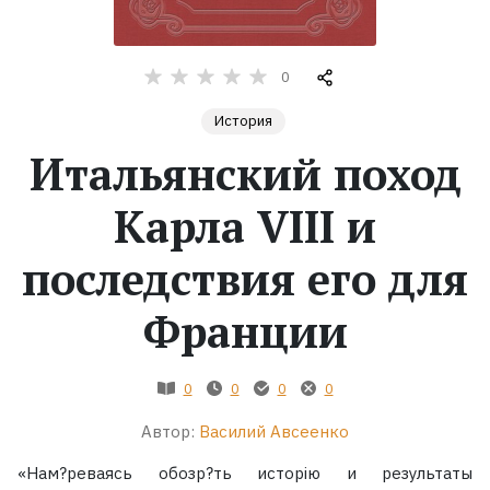
Жанры
0
Серии
История
Итальянский поход
Экранизации
Карла VIII и
Коллекции
последствия его для
Франции
0
0
0
0
Автор:
Василий Авсеенко
«Нам?реваясь обозр?ть исторію и результаты