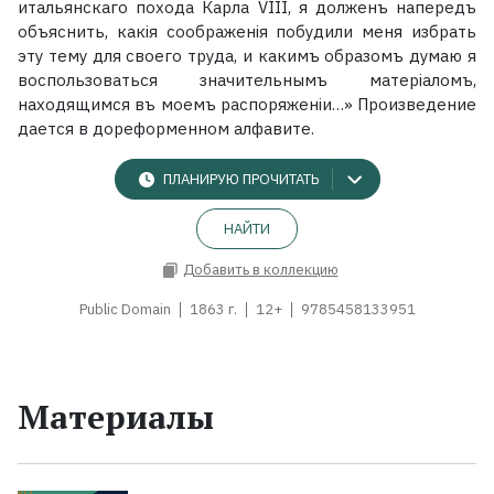
итальянскаго похода Карла VIII, я долженъ напередъ
объяснить, какія соображенія побудили меня избрать
эту тему для своего труда, и какимъ образомъ думаю я
воспользоваться значительнымъ матеріаломъ,
находящимся въ моемъ распоряженіи…» Произведение
дается в дореформенном алфавите.
ПЛАНИРУЮ ПРОЧИТАТЬ
НАЙТИ
Добавить в коллекцию
Public Domain
1863 г.
12+
9785458133951
Материалы