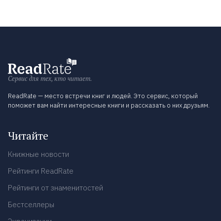
Сервис для тех, кто читает.
ReadRate — место встречи книг и людей. Это сервис, который
поможет вам найти интересные книги и рассказать о них друзьям.
Читайте
Книжные новости
Рейтинги ReadRate
Рейтинги от знаменитостей
Бестселлеры