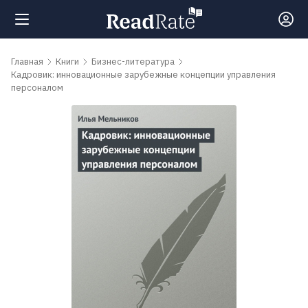
Поиск
Главная
Книги
Бизнес-литература
Кадровик: инновационные зарубежные концепции управления
персоналом
Новости
Рейтинги
Книги
Самые
обсуждаемые
книги
Авторы