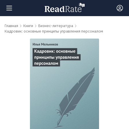
Поиск
Главная
Книги
Бизнес-литература
Кадровик: основные принципы управления персоналом
Новости
Рейтинги
Книги
Самые
обсуждаемые
книги
Авторы