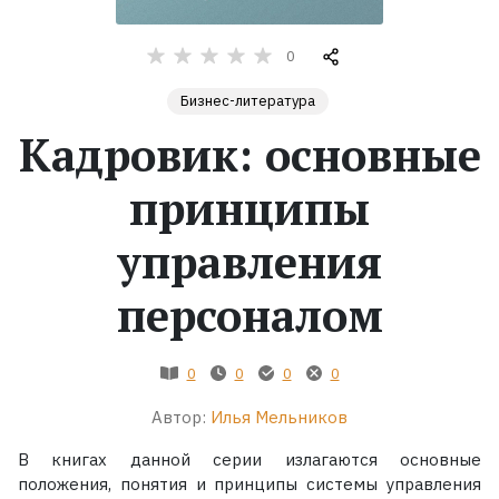
Жанры
0
Бизнес-литература
Серии
Кадровик: основные
Экранизации
принципы
Коллекции
управления
персоналом
0
0
0
0
Автор:
Илья Мельников
В книгах данной серии излагаются основные
положения, понятия и принципы системы управления