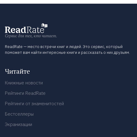
Сервис для тех, кто читает.
ReadRate — место встречи книг и людей. Это сервис, который
поможет вам найти интересные книги и рассказать о них друзьям.
Читайте
Книжные новости
Рейтинги ReadRate
Рейтинги от знаменитостей
Бестселлеры
Экранизации