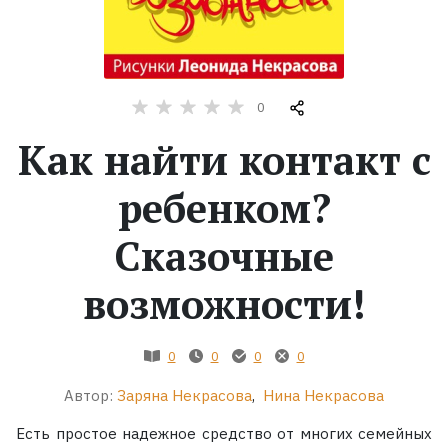
Жанры
Серии
0
Как найти контакт с
Экранизации
ребенком?
Коллекции
Сказочные
возможности!
0
0
0
0
Автор:
Заряна Некрасова
,
Нина Некрасова
Есть простое надежное средство от многих семейных