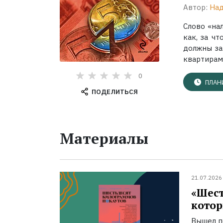
Автор:
Над
Слово «на
как, за ч
должны за
квартирами
0
ПЛАН
ПОДЕЛИТЬСЯ
Материалы
21.07.2026
«Шест
котор
Вышел п