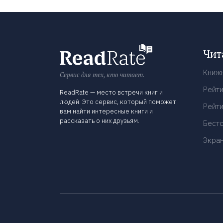
Чит
Книж
Сервис для тех, кто читает.
Рейти
ReadRate — место встречи книг и
людей. Это сервис, который поможет
Рейти
вам найти интересные книги и
рассказать о них друзьям.
Бест
Экра