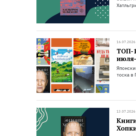
Хатльгри
16.07.2026
ТОП-
июля-
Японски
тоска в 
13.07.2026
Книги
Хопк