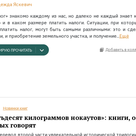
ежда Яскевич
лог» знакомо каждому из нас, но далеко не каждый знает к
то и в каком размере платить налоги. Ситуации, при котор
платить налог, могут быть самыми различными: это и сде
, и приобретение земельного участка, и получение...
Ещё
Добавить в кол
ИРУЮ ПРОЧИТАТЬ
Новинки книг
ьдесят килограммов нокаутов»: книги, о
ых говорят
еревод второй части увлекательной исторической трилоги