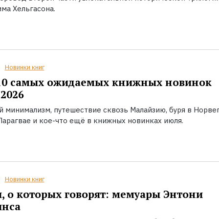
ма Хельгасона.
Новинки книг
10 самых ожидаемых книжных новинок
2026
й минимализм, путешествие сквозь Малайзию, буря в Норвег
Парагвае и кое-что ещё в книжных новинках июля.
Новинки книг
, о которых говорят: мемуары Энтони
инса