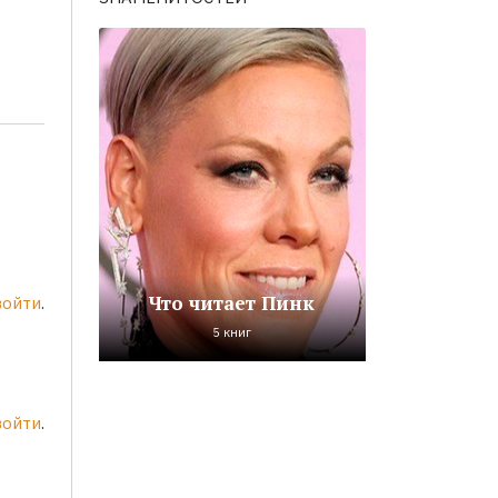
Что читает Пинк
войти
.
5 книг
войти
.