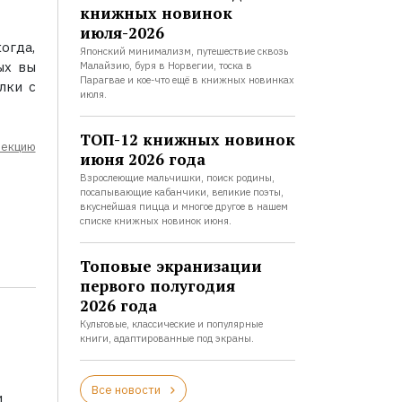
книжных новинок
июля-2026
огда,
Японский минимализм, путешествие сквозь
ых вы
Малайзию, буря в Норвегии, тоска в
Парагвае и кое-что ещё в книжных новинках
лки с
июля.
ТОП-12 книжных новинок
лекцию
июня 2026 года
Взрослеющие мальчишки, поиск родины,
посапывающие кабанчики, великие поэты,
вкуснейшая пицца и многое другое в нашем
списке книжных новинок июня.
Топовые экранизации
первого полугодия
2026 года
Культовые, классические и популярные
книги, адаптированные под экраны.
Все новости
и