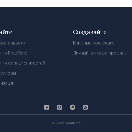
айте
Создавайте
ные новости
Книжные коллекции
нги ReadRate
Личный книжный профиль
нги от знаменитостей
селлеры
низации
© 2026 ReadRate