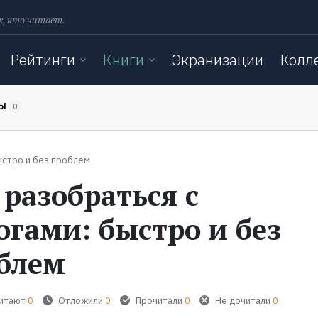
х, кто читает.
Рейтинги
Книги
Экранизации
Колл
ТЫ
0
ыстро и без проблем
 разобраться с
огами: быстро и без
блем
читают
0
Отложили
0
Прочитали
0
Не дочитали
0