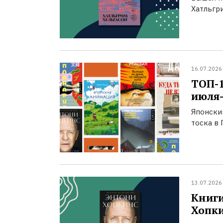
Хатльгри
16.07.2026
ТОП-
июля-
Японски
тоска в 
13.07.2026
Книги
Хопк