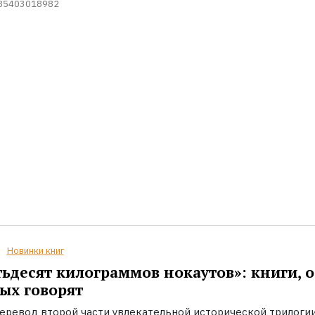
85403018982
Новинки книг
ьдесят килограммов нокаутов»: книги, о
ых говорят
еревод второй части увлекательной исторической трилоги