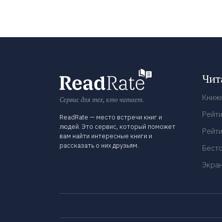
Чит
Книж
Сервис для тех, кто читает.
Рейти
ReadRate — место встречи книг и
людей. Это сервис, который поможет
Рейти
вам найти интересные книги и
рассказать о них друзьям.
Бест
Экра