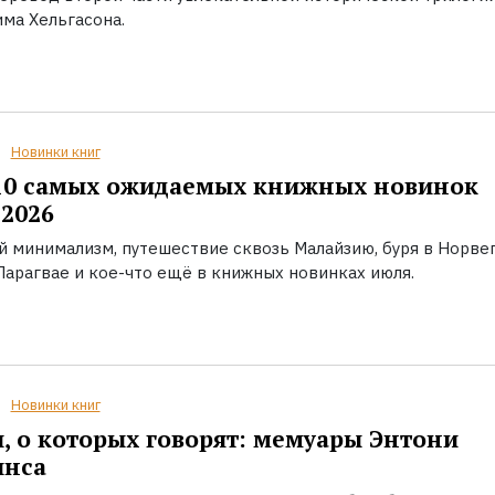
ма Хельгасона.
Новинки книг
10 самых ожидаемых книжных новинок
2026
й минимализм, путешествие сквозь Малайзию, буря в Норвег
Парагвае и кое-что ещё в книжных новинках июля.
Новинки книг
, о которых говорят: мемуары Энтони
инса