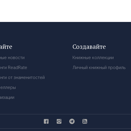
айте
Создавайте
ные новости
Книжные коллекции
нги ReadRate
Личный книжный профиль
нги от знаменитостей
селлеры
низации