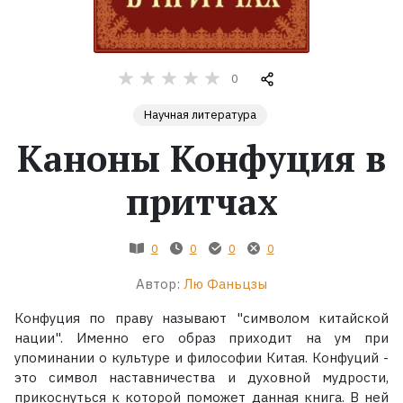
Жанры
0
Серии
Научная литература
Экранизации
Каноны Конфуция в
притчах
Коллекции
0
0
0
0
Автор:
Лю Фаньцзы
Конфуция по праву называют "символом китайской
нации". Именно его образ приходит на ум при
упоминании о культуре и философии Китая. Конфуций -
это символ наставничества и духовной мудрости,
прикоснуться к которой поможет данная книга. В ней