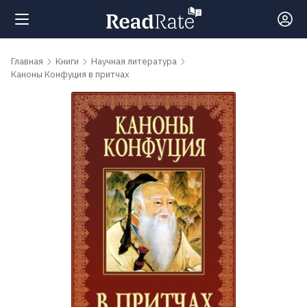
Поиск
Главная
Книги
Научная литература
Каноны Конфуция в притчах
Новости
Рейтинги
Книги
Самые
обсуждаемые
книги
Авторы