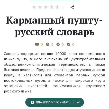
0
Жанры
Карманный пушту-
Серии
русский словарь
Экранизации
0
0
0
0
Коллекции
Словарь содержит свыше 10000 слов современного
языка пушту, в него включена общеупотребительная
общественно-политическая терминология, а также
бытовая лексика. Предназначается для изучающих язык
пушту, в частности для студентов первых курсов
востоковедных вузов, а также для широкого круга
афганских писателей, занимающихся изучением
русского языка.
ПЛАНИРУЮ ПРОЧИТАТЬ