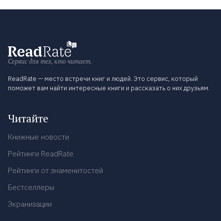
Сервис для тех, кто читает.
ReadRate — место встречи книг и людей. Это сервис, который
поможет вам найти интересные книги и рассказать о них друзьям.
Читайте
Книжные новости
Рейтинги ReadRate
Рейтинги от знаменитостей
Бестселлеры
Экранизации