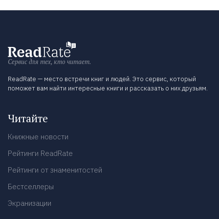
Сервис для тех, кто читает.
ReadRate — место встречи книг и людей. Это сервис, который
поможет вам найти интересные книги и рассказать о них друзьям.
Читайте
Книжные новости
Рейтинги ReadRate
Рейтинги от знаменитостей
Бестселлеры
Экранизации