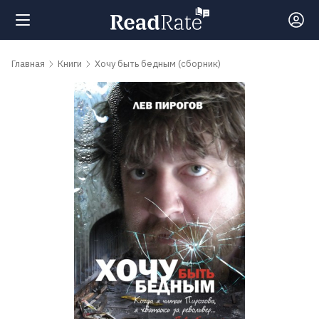
Поиск
Главная
Книги
Хочу быть бедным (сборник)
Новости
Рейтинги
Книги
Самые
обсуждаемые
книги
Авторы