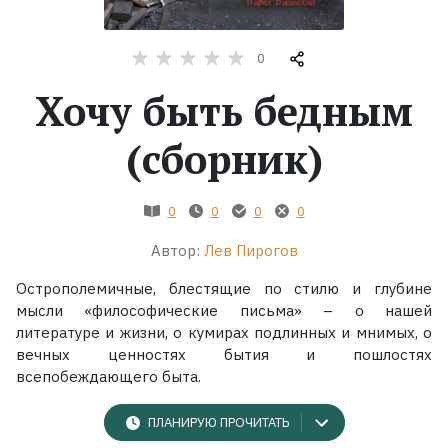
Жанры
0
Серии
Хочу быть бедным
(сборник)
Экранизации
Коллекции
0
0
0
0
Автор:
Лев Пирогов
Острополемичные, блестящие по стилю и глубине
мысли «философические письма» – о нашей
литературе и жизни, о кумирах подлинных и мнимых, о
вечных ценностях бытия и пошлостях
всепобеждающего быта.
ПЛАНИРУЮ ПРОЧИТАТЬ