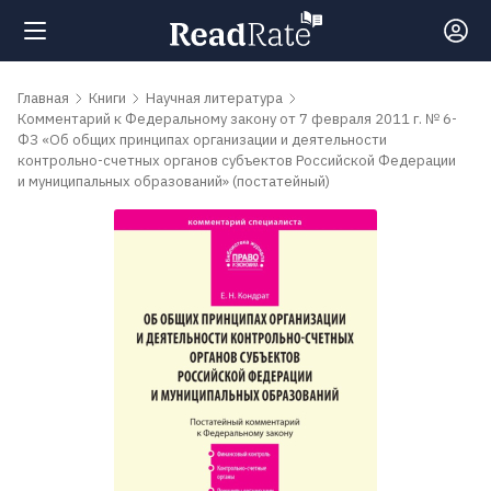
Поиск
Главная
Книги
Научная литература
Комментарий к Федеральному закону от 7 февраля 2011 г. № 6-
ФЗ «Об общих принципах организации и деятельности
контрольно-счетных органов субъектов Российской Федерации
Новости
и муниципальных образований» (постатейный)
Рейтинги
Книги
Самые
обсуждаемые
книги
Авторы