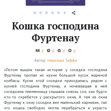
Жанры
0
Кошка господина
Серии
Фуртенау
Экранизации
0
0
0
0
Коллекции
Автор:
Надежда Теффи
«Потом вышла такая история: у соседки господина
Фуртенау пропал из кухни большой кусок жареной
колбасы. Кухня этой соседки приходилась рядом с
кухней господина Фуртенау, и ночевавшая в ней
соседкина племянница слышала сквозь сон, как будто
кто-то скребется у раскрытого окна. А там из окна
Фуртенау к окну соседки вел маленький карнизик, так
что кошка свободно могла перебраться и украсть