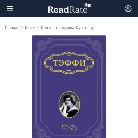
Поиск
Главная
Книги
Кошка господина Фуртенау
Новости
Рейтинги
Книги
Самые
обсуждаемые
книги
Авторы