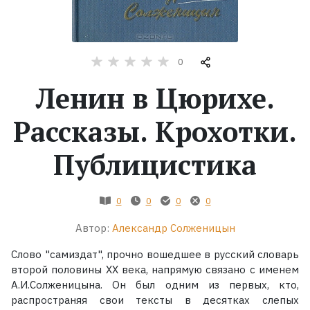
Жанры
0
Серии
Ленин в Цюрихе.
Экранизации
Рассказы. Крохотки.
Коллекции
Публицистика
0
0
0
0
Автор:
Александр Солженицын
Слово "самиздат", прочно вошедшее в русский словарь
второй половины XX века, напрямую связано с именем
А.И.Солженицына. Он был одним из первых, кто,
распространяя свои тексты в десятках слепых