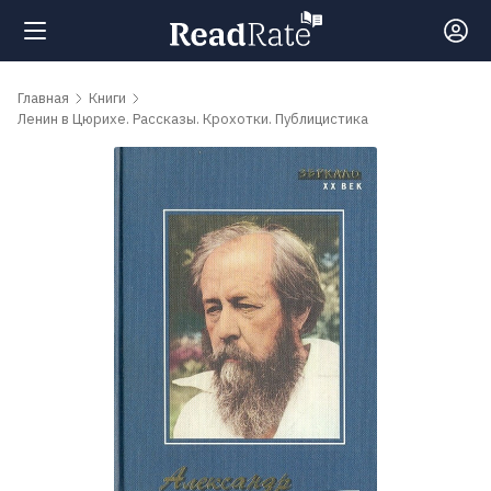
Поиск
Главная
Книги
Ленин в Цюрихе. Рассказы. Крохотки. Публицистика
Новости
Рейтинги
Книги
Самые
обсуждаемые
книги
Авторы