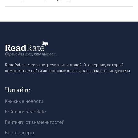
Сервис для тех, кто читает.
ReadRate — место встречи книг и людей. Это сервис, который
поможет вам найти интересные книги и рассказать о них друзьям.
Читайте
Книжные новости
Рейтинги ReadRate
Рейтинги от знаменитостей
Бестселлеры