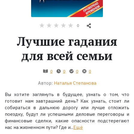
Жанры
0
Серии
Лучшие гадания
Экранизации
для всей семьи
Коллекции
0
0
0
0
Автор:
Наталья Степанова
Вы хотите заглянуть в будущее, узнать о том, что
готовит нам завтрашний день? Как узнать, стоит ли
собираться в дальнюю дорогу или лучше отложить
поездку, будут ли успешными деловые переговоры и
финансовые сделки, какие опасности подстерегают
нас на жизненном пути? Где и...
Ещё