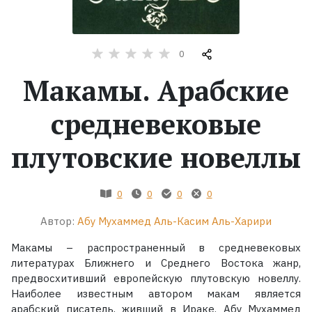
Жанры
0
Серии
Макамы. Арабские
Экранизации
средневековые
плутовские новеллы
Коллекции
0
0
0
0
Автор:
Абу Мухаммед Аль-Касим Аль-Харири
Макамы – распространенный в средневековых
литературах Ближнего и Среднего Востока жанр,
предвосхитивший европейскую плутовскую новеллу.
Наиболее известным автором макам является
арабский писатель, живший в Ираке. Абу Мухаммед