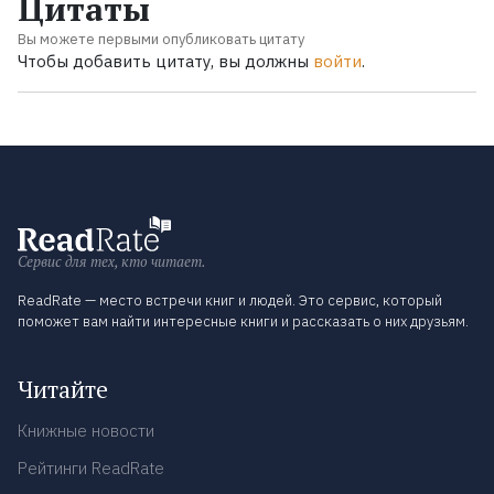
Цитаты
Вы можете первыми опубликовать цитату
Чтобы добавить цитату, вы должны
войти
.
Сервис для тех, кто читает.
ReadRate — место встречи книг и людей. Это сервис, который
поможет вам найти интересные книги и рассказать о них друзьям.
Читайте
Книжные новости
Рейтинги ReadRate