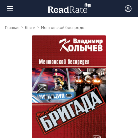
Поиск
Главная
Книги
Ментовской беспредел
Новости
Рейтинги
Книги
Самые
обсуждаемые
книги
Авторы