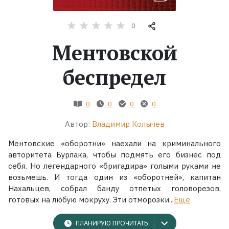
Жанры
0
Ментовской
Серии
беспредел
Экранизации
0
0
0
0
Коллекции
Автор:
Владимир Колычев
Ментовские «оборотни» наехали на криминального
авторитета Бурлака, чтобы подмять его бизнес под
себя. Но легендарного «бригадира» голыми руками не
возьмешь. И тогда один из «оборотней», капитан
Нахальцев, собрал банду отпетых головорезов,
готовых на любую мокруху. Эти отморозки...
Ещё
ПЛАНИРУЮ ПРОЧИТАТЬ