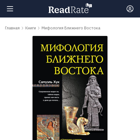
Поиск
Главная
Книги
Мифология Ближнего Востока
Новости
Рейтинги
Книги
Самые
обсуждаемые
книги
Авторы