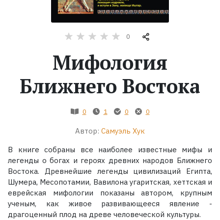
Жанры
0
Серии
Мифология
Экранизации
Ближнего Востока
Коллекции
0
1
0
0
Автор:
Самуэль Хук
В книге собраны все наиболее известные мифы и
легенды о богах и героях древних народов Ближнего
Востока. Древнейшие легенды цивилизаций Египта,
Шумера, Месопотамии, Вавилона угаритская, хеттская и
еврейская мифологии показаны автором, крупным
ученым, как живое развивающееся явление -
драгоценный плод на древе человеческой культуры.