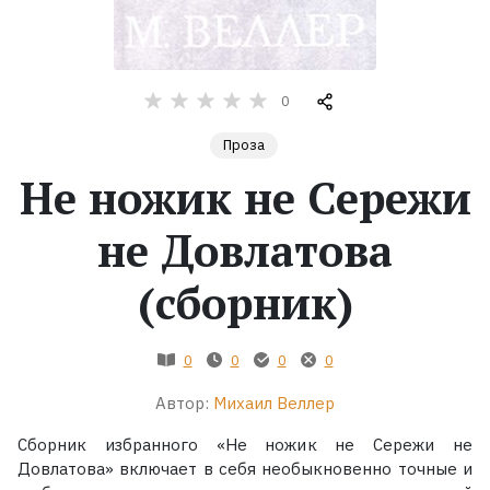
Жанры
Серии
0
Проза
Экранизации
Не ножик не Сережи
Коллекции
не Довлатова
(сборник)
0
0
0
0
Автор:
Михаил Веллер
Сборник избранного «Не ножик не Сережи не
Довлатова» включает в себя необыкновенно точные и