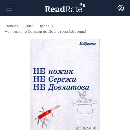
Поиск
Главная
Книги
Проза
Не ножик не Сережи не Довлатова (сборник)
Новости
Рейтинги
Книги
Самые
обсуждаемые
книги
Авторы