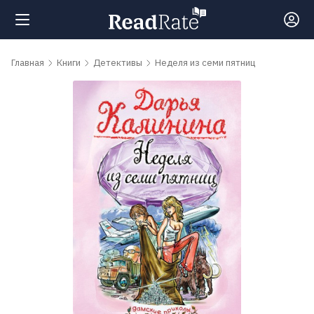
Поиск
Главная
Книги
Детективы
Неделя из семи пятниц
Новости
Рейтинги
Книги
Самые
обсуждаемые
книги
Авторы