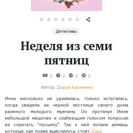
Жанры
0
Серии
Детективы
Неделя из семи
Экранизации
пятниц
Коллекции
0
0
0
0
Автор:
Дарья Калинина
Инна нисколько не удивилась, только испугалась,
когда увидела на черной лестнице своего дома
раненого молодого мужчину. Он протянул Инне
небольшой мешочек и слабеющим голосом попросил
ее спрятать "посылку". Так к ней попали алмазы,
которые, как позже выяснилось, стоят...
Ещё