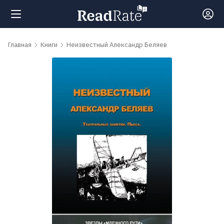
Поиск
Главная
Книги
Неизвестный Александр Беляев
Новости
Рейтинги
Книги
Самые
обсуждаемые
книги
Авторы