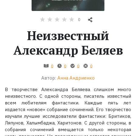
Жанры
0
Серии
Неизвестный
Экранизации
Александр Беляев
Коллекции
0
0
0
0
Автор:
Анна Андриенко
В творчестве Александра Беляева слишком много
неизвестного. С одной стороны, писатель известный
всем любителям фантастики. Каждые пять лет
издается «новое» собрание сочинений. Его творчество
изучали лучшие исследователи фантастики: Бритиков,
Ляпунов, Халымбаджа, Харитонов. С другой стороны, в
собрания сочинений вмещается только некоторая