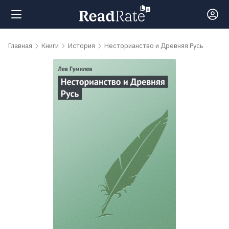
Поиск
Главная
Книги
История
Несторианство и Древняя Русь
Новости
Рейтинги
Книги
Самые
обсуждаемые
книги
Авторы