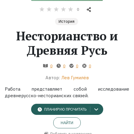
0
Жанры
История
Серии
Несторианство и
Экранизации
Древняя Русь
Коллекции
0
0
0
0
Автор:
Лев Гумилёв
Работа представляет собой исследование
древнерусско-несторианских связей.
ПЛАНИРУЮ ПРОЧИТАТЬ
НАЙТИ
Добавить в коллекцию