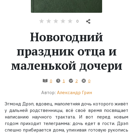
Жанры
0
Серии
Новогодний
Экранизации
праздник отца и
маленькой дочери
Коллекции
0
1
2
0
Автор:
Александр Грин
Эгмонд Дрэп, вдовец, малолетняя дочь которого живёт
у дальней родственницы, всё своё время посвящает
написанию научного трактата. И вот перед новым
годом приходит телеграмма: дочь едет в гости. Дрэп
спешно прибирается дома, упихивая готовую рукопись