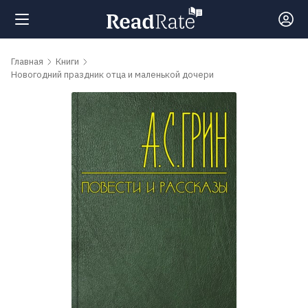
Поиск
Главная
Книги
Новогодний праздник отца и маленькой дочери
Новости
Рейтинги
Книги
Самые
обсуждаемые
книги
Авторы