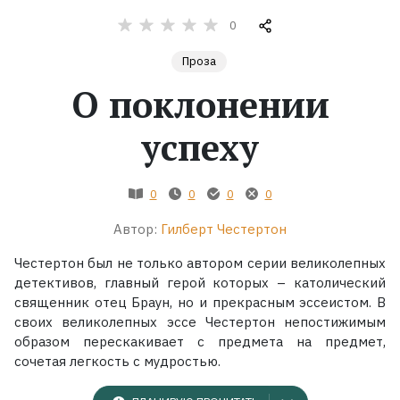
0
Жанры
Проза
Серии
О поклонении
Экранизации
успеху
Коллекции
0
0
0
0
Автор:
Гилберт Честертон
Честертон был не только автором серии великолепных
детективов, главный герой которых – католический
священник отец Браун, но и прекрасным эссеистом. В
своих великолепных эссе Честертон непостижимым
образом перескакивает с предмета на предмет,
сочетая легкость с мудростью.