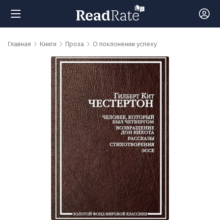
Поиск
Главная
Книги
Проза
О поклонении успеху
Новости
Рейтинги
Книги
Самые
обсуждаемые
книги
Авторы