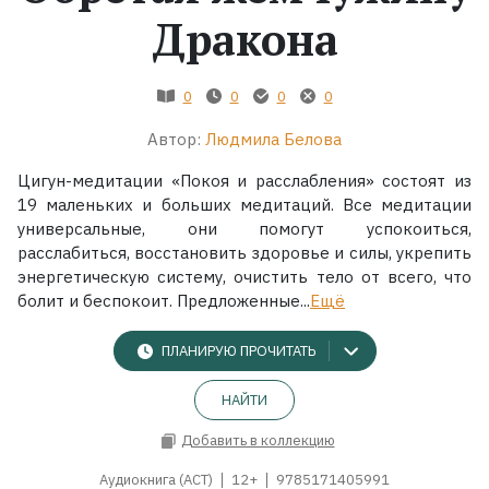
Дракона
Жанры
0
0
0
0
Серии
Автор:
Людмила Белова
Экранизации
Цигун-медитации «Покоя и расслабления» состоят из
19 маленьких и больших медитаций. Все медитации
универсальные, они помогут успокоиться,
Коллекции
расслабиться, восстановить здоровье и силы, укрепить
энергетическую систему, очистить тело от всего, что
болит и беспокоит. Предложенные...
Ещё
ПЛАНИРУЮ ПРОЧИТАТЬ
НАЙТИ
Добавить в коллекцию
Аудиокнига (АСТ)
12+
9785171405991