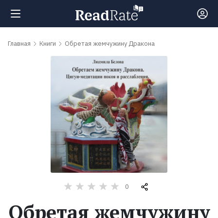
Поиск
Главная
Книги
Обретая жемчужину Дракона
Новости
Рейтинги
Книги
Самые
обсуждаемые
0
книги
Обретая жемчужину
Авторы